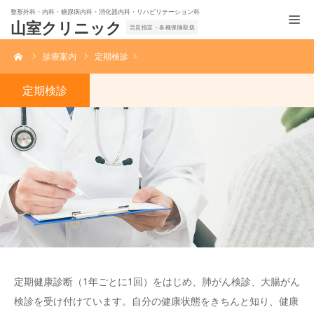
整形外科・内科・糖尿病内科・消化器内科・リハビリテーション科
山室クリニック
労災指定・各種保険取扱
ーム
診療案内
定期検診
定期検診
定期健康診断（1年ごとに1回）をはじめ、肺がん検診、大腸がん
検診を受け付けています。自分の健康状態をきちんと知り、健康