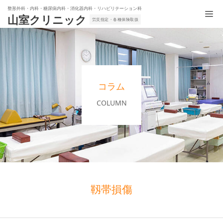
整形外科・内科・糖尿病内科・消化器内科・リハビリテーション科
山室クリニック
労災指定・各種保険取扱
コラム
COLUMN
靱帯損傷